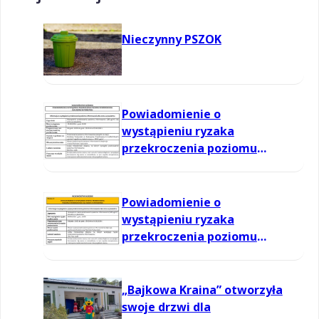
Nieczynny PSZOK
Powiadomienie o
wystąpieniu ryzaka
przekroczenia poziomu
informowania dla ozonu w
powietrzu
Powiadomienie o
wystąpieniu ryzaka
przekroczenia poziomu
informowania dla ozonu w
powietrzu
„Bajkowa Kraina” otworzyła
swoje drzwi dla