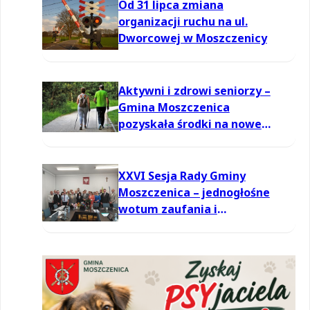
Od 31 lipca zmiana
organizacji ruchu na ul.
Dworcowej w Moszczenicy
Aktywni i zdrowi seniorzy –
Gmina Moszczenica
pozyskała środki na nowe
zajęcia
XXVI Sesja Rady Gminy
Moszczenica – jednogłośne
wotum zaufania i
absolutorium dla Wójta