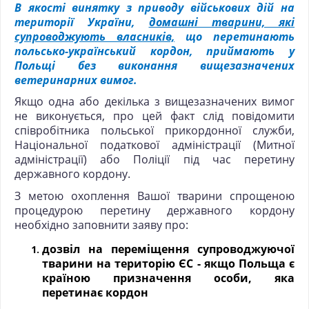
В якості винятку з приводу військових дій на
території України,
домашні тварини, які
супроводжують власників,
що перетинають
польсько-український кордон, приймають у
Польщі без виконання вищезазначених
ветеринарних вимог.
Якщо одна або декілька з вищезазначених вимог
не виконується, про цей факт слід повідомити
співробітника польської прикордонної служби,
Національної податкової адміністрації (Митної
адміністрації) або Поліції під час перетину
державного кордону.
З метою охоплення Вашої тварини спрощеною
процедурою перетину державного кордону
необхідно заповнити заяву про:
дозвіл на переміщення супроводжуючої
тварини на територію ЄС - якщо Польща є
країною призначення особи, яка
перетинає кордон