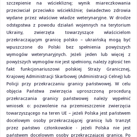
szczepienie na wściekliznę; wynik miareczkowania
przeciwciał przeciwko wściekliźnie; świadectwo zdrowia
wydane przez właściwe władze weterynaryjne. W drodze
odstępstwa z powodu działań wojennych na terytorium
Ukrainy, zwierzęta towarzyszące właścicielom
przekraczającym granicę polsko – ukraińską mogą być
wpuszczone do Polski bez spełnienia powyższych
wymogów weterynaryjnych. Jeżeli jeden lub więcej z
powyższych wymogów nie jest spełniony, należy zgłosić ten
fakt funkcjonariuszowi polskiej Straży Granicznej,
Krajowej Administracji Skarbowej (Administracji Celnej) lub
Policji przy przekraczaniu granicy państwowej. W celu
objęcia Państwa zwierzęcia uproszczoną procedurą
przekraczania granicy państwowej należy wypełnić
wniosek o: pozwolenie na przemieszczenie zwierzęcia
towarzyszącego na teren UE – jeżeli Polska jest państwem
docelowym osoby przekraczającej granicę lub tranzyt
przez państwo członkowskie - jeżeli Polska nie jest
państwem docelowym osoby przekraczającej granicę. Po