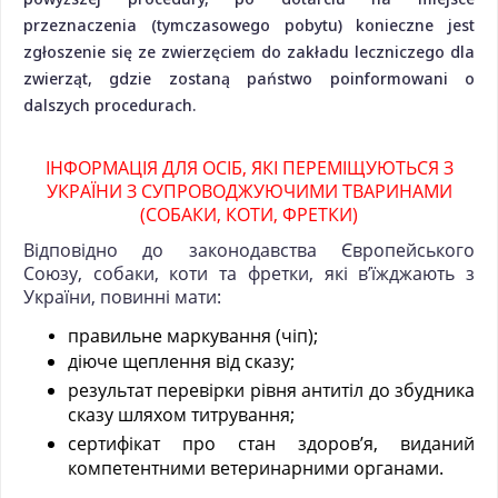
przeznaczenia (tymczasowego pobytu) konieczne jest
zgłoszenie się ze zwierzęciem do zakładu leczniczego dla
zwierząt, gdzie zostaną państwo poinformowani o
dalszych procedurach.
ІНФОРМАЦІЯ ДЛЯ ОСІБ, ЯКІ ПЕРЕМІЩУЮТЬСЯ З
УКРАЇНИ З СУПРОВОДЖУЮЧИМИ ТВАРИНАМИ
(СОБАКИ, КОТИ, ФРЕТКИ)
Відповідно до законодавства Європейського
Союзу, собаки, коти та фретки, які в’їжджають з
України, повинні мати:
правильне маркування (чіп);
діюче щеплення від сказу;
результат перевірки рівня антитіл до збудника
сказу шляхом титрування;
сертифікат про стан здоров’я, виданий
компетентними ветеринарними органами.