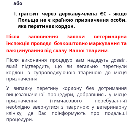
або
транзит через державу-члена ЄС - якщо
Польща не є країною призначення особи,
яка перетинає кордон.
Після заповнення заявки ветеринарна
інспекція проведе
безкоштовне маркування та
вакцинування від сказу
Вашої тварини
.
Після виконання процедур вам нададуть дозвіл,
який підтвердить, що ви легально перетнули
кордон із супроводжуючою твариною до місця
призначення.
У випадку перетину кордону без дотримання
вищезазначеної процедури, добравшись у місце
призначення (тимчасового перебування)
необхідно звернутися з твариною у ветеринарну
клініку, де Вас поінформують про подальші
процедури.