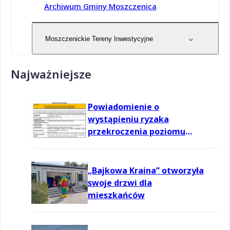
Archiwum Gminy Moszczenica
Moszczenickie Tereny Inwestycyjne
Najważniejsze
Powiadomienie o
wystąpieniu ryzaka
przekroczenia poziomu
informowania dla ozonu w
powietrzu
„Bajkowa Kraina” otworzyła
swoje drzwi dla
mieszkańców