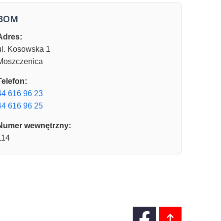
BOM
Adres:
ul. Kosowska 1
Moszczenica
Telefon:
44 616 96 23
44 616 96 25
Numer wewnętrzny:
114