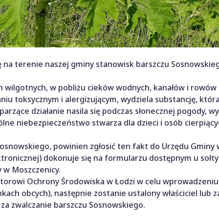
ę na terenie naszej gminy stanowisk barszczu Sosnowskie
 wilgotnych, w pobliżu cieków wodnych, kanałów i rowów 
łaniu toksycznym i alergizującym, wydziela substancję, któ
arzące działanie nasila się podczas słonecznej pogody, wy
lne niebezpieczeństwo stwarza dla dzieci i osób cierpiący
 Sosnowskiego, powinien zgłosić ten fakt do Urzędu Gminy
ktronicznej) dokonuje się na formularzu dostępnym u sołt
y w Moszczenicy.
ktorowi Ochrony Środowiska w Łodzi w celu wprowadzeniu
ach obcych), następnie zostanie ustalony właściciel lub 
za zwalczanie barszczu Sosnowskiego.