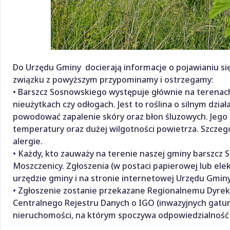
Do Urzędu Gminy docierają informacje o pojawianiu si
związku z powyższym przypominamy i ostrzegamy:
• Barszcz Sosnowskiego występuje głównie na terenach
nieużytkach czy odłogach. Jest to roślina o silnym dzia
powodować zapalenie skóry oraz błon śluzowych. Jego p
temperatury oraz dużej wilgotności powietrza. Szczegó
alergie.
• Każdy, kto zauważy na terenie naszej gminy barszcz
Moszczenicy. Zgłoszenia (w postaci papierowej lub ele
urzędzie gminy i na stronie internetowej Urzędu Gmin
• Zgłoszenie zostanie przekazane Regionalnemu Dyre
Centralnego Rejestru Danych o IGO (inwazyjnych gatunk
nieruchomości, na którym spoczywa odpowiedzialność 