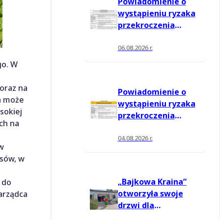
Powiadomienie o
wystąpieniu ryzaka
przekroczenia
poziomu
informowania dla
06.08.2026 r.
ozonu w powietrzu
go. W
oraz na
Powiadomienie o
ra może
wystąpieniu ryzaka
sokiej
przekroczenia
ch na
poziomu
informowania dla
04.08.2026 r.
 w
ozonu w powietrzu
ysów, w
„Bajkowa Kraina”
 do
otworzyła swoje
zarządca
drzwi dla
mieszkańców