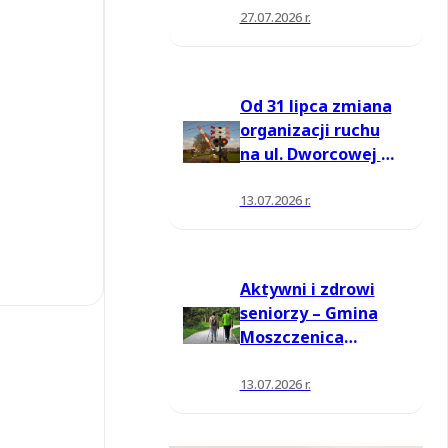
27.07.2026 r.
Od 31 lipca zmiana
organizacji ruchu
na ul. Dworcowej w
Moszczenicy
13.07.2026 r.
Aktywni i zdrowi
seniorzy – Gmina
Moszczenica
pozyskała środki
na nowe zajęcia
13.07.2026 r.