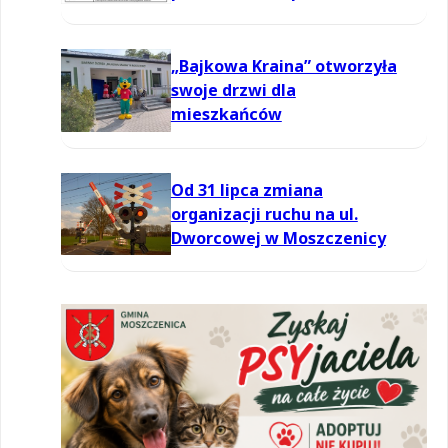
informowania dla ozonu w
powietrzu
„Bajkowa Kraina” otworzyła
swoje drzwi dla
mieszkańców
Od 31 lipca zmiana
organizacji ruchu na ul.
Dworcowej w Moszczenicy