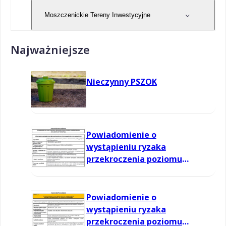
Moszczenickie Tereny Inwestycyjne
Najważniejsze
Nieczynny PSZOK
Powiadomienie o
wystąpieniu ryzaka
przekroczenia poziomu
informowania dla ozonu w
powietrzu
Powiadomienie o
wystąpieniu ryzaka
przekroczenia poziomu