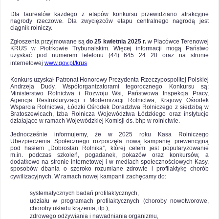
Dla laureatów każdego z etapów konkursu przewidziano atrakcyjne
nagrody rzeczowe. Dla zwycięzców etapu centralnego nagrodą jest
ciągnik rolniczy.
Zgłoszenia przyjmowane są
do 25 kwietnia
2025 r.
w Placówce Terenowej
KRUS w Piotrkowie Trybunalskim. Więcej informacji mogą Państwo
uzyskać pod numerem telefonu (44) 645 24 20 oraz na stronie
internetowej
www.gov.pl/krus
Konkurs uzyskał Patronat Honorowy Prezydenta Rzeczypospolitej Polskiej
Andrzeja Dudy. Współorganizatorami tegorocznego Konkursu są:
Ministerstwo Rolnictwa i Rozwoju Wsi, Państwowa Inspekcja Pracy,
Agencja Restrukturyzacji i Modernizacji Rolnictwa, Krajowy Ośrodek
Wsparcia Rolnictwa, Łódzki Ośrodek Doradztwa Rolniczego z siedzibą w
Bratoszewicach, Izba Rolnicza Województwa Łódzkiego oraz instytucje
działające w ramach Wojewódzkiej Komisji ds. bhp w rolnictwie.
Jednocześnie informujemy, że w 2025 roku Kasa Rolniczego
Ubezpieczenia Społecznego rozpoczęła nową kampanię prewencyjną
pod hasłem „Dobrostan Rolnika”, której celem jest popularyzowanie
m.in. podczas szkoleń, pogadanek, pokazów oraz konkursów, a
dodatkowo na stronie internetowej i w mediach społecznościowych Kasy,
sposobów dbania o szeroko rozumiane zdrowie i profilaktykę chorób
cywilizacyjnych. W ramach nowej kampanii zachęcamy do:
systematycznych badań profilaktycznych,
udziału w programach profilaktycznych (choroby nowotworowe,
choroby układu krążenia, itp.),
zdrowego odżywiania i nawadniania organizmu,