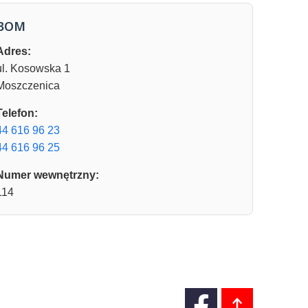
BOM
Adres:
ul. Kosowska 1
Moszczenica
Telefon:
44 616 96 23
44 616 96 25
Numer wewnętrzny:
114