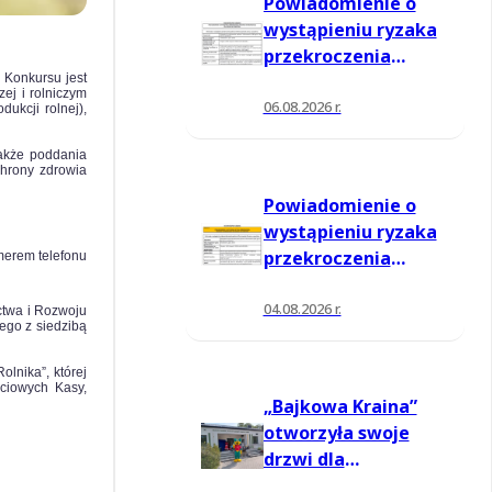
Powiadomienie o
wystąpieniu ryzaka
przekroczenia
 Konkursu jest
poziomu
ej i rolniczym
informowania dla
06.08.2026 r.
ukcji rolnej),
ozonu w powietrzu
akże poddania
chrony zdrowia
Powiadomienie o
wystąpieniu ryzaka
przekroczenia
merem telefonu
poziomu
informowania dla
04.08.2026 r.
ctwa i Rozwoju
ego z siedzibą
ozonu w powietrzu
lnika”, której
ciowych Kasy,
„Bajkowa Kraina”
otworzyła swoje
drzwi dla
mieszkańców