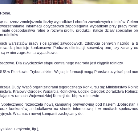
 Rolne.
sę na rzecz zmniejszenia liczby wypadków i chorób zawodowych rolników. Celem
wszechnianie informacji dotyczących zapobiegania wypadkom przy pracy rolnicz
e gospodarstwa rolne o różnym profilu produkcji (także działy specjalne prod
ym rolników.
oich warsztatów pracy i osiągnięć zawodowych, zdobycia cennych nagród, a t
prowadzą komisje konkursowe. Podczas eliminacji sprawdzą one, czy zasady o
e są w nim zagrożenia wypadkowe.
eczowe. Dla zwycięzców etapu centralnego nagrodą jest ciągnik rolniczy.
S w Piotrkowie Trybunalskim. Więcej informacji mogą Państwo uzyskać pod nu
drzeja Dudy. Współorganizatorami tegorocznego Konkursu są: Ministerstwo Rolni
olnictwa, Krajowy Ośrodek Wsparcia Rolnictwa, Łódzki Ośrodek Doradztwa Rolnicz
łające w ramach Wojewódzkiej Komisji ds. bhp w rolnictwie.
 Społecznego rozpoczęła nową kampanię prewencyjną pod hasłem „Dobrostan Ro
oraz konkursów, a dodatkowo na stronie internetowej i w mediach społecznoś
acyjnych. W ramach nowej kampanii zachęcamy do:
układu krążenia, itp.),