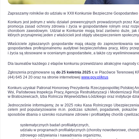
Zapraszamy rolników do udziału w XXII Konkursie Bezpieczne Gospodarstwo
Konkurs jest jednym z wielu działań prewencyjnych prowadzonych przez Ka
promocja zasad ochrony zdrowia i życia w gospodarstwie rolnym oraz rozpo
chorobom zawodowym. Udział w Konkursie mogą brać zarówno duże, jak i mał
których przynajmniej jeden z właścicieli jest objęty ubezpieczeniem społeczn
Właściciele zgłaszanych gospodarstw mają okazję do zaprezentowania sw
gospodarstwa profesjonalnemu audytowi bezpieczeństwa pracy, który prze
i życia są stosowane w ocenianym gospodarstwie, a także czy wyeliminowan
Dla laureatów każdego z etapów konkursu przewidziano atrakcyjne nagrody rz
Zgłoszenia przyjmowane są
do 25 kwietnia
2025 r.
w Placówce Terenowej KRU
(44) 645 24 20 oraz na stronie internetowej
www.gov.pl/krus
Konkurs uzyskał Patronat Honorowy Prezydenta Rzeczypospolitej Polskiej An
Wsi, Państwowa Inspekcja Pracy, Agencja Restrukturyzacji i Modernizacji R
w Bratoszewicach, Izba Rolnicza Województwa Łódzkiego oraz instytucje dzia
Jednocześnie informujemy, że w 2025 roku Kasa Rolniczego Ubezpieczenia
celem jest popularyzowanie m.in. podczas szkoleń, pogadanek, pokazów 
sposobów dbania o szeroko rozumiane zdrowie i profilaktykę chorób cywiliz
systematycznych badań profilaktycznych,
udziału w programach profilaktycznych (choroby nowotworowe, choroby 
zdrowego odżywiania i nawadniania organizmu,