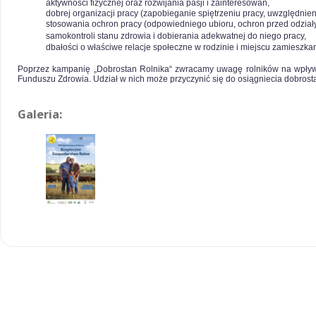
aktywności fizycznej oraz rozwijania pasji i zainteresowań,
dobrej organizacji pracy (zapobieganie spiętrzeniu pracy, uwzględni
stosowania ochron pracy (odpowiedniego ubioru, ochron przed odzia
samokontroli stanu zdrowia i dobierania adekwatnej do niego pracy,
dbałości o właściwe relacje społeczne w rodzinie i miejscu zamieszkan
Poprzez kampanię „Dobrostan Rolnika“ zwracamy uwagę rolników na wpływ
Funduszu Zdrowia. Udział w nich może przyczynić się do osiągniecia dobros
Galeria: