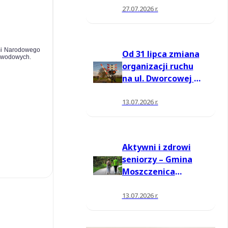
27.07.2026 r.
ymi Narodowego
Od 31 lipca zmiana
zawodowych.
organizacji ruchu
na ul. Dworcowej w
Moszczenicy
13.07.2026 r.
Aktywni i zdrowi
seniorzy – Gmina
Moszczenica
pozyskała środki
na nowe zajęcia
13.07.2026 r.