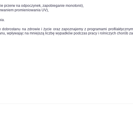
enie przerw na odpoczynek, zapobieganie monotonii),
ływaniem promieniowania UV),
ia.
 dobrostanu na zdrowie i życie oraz zapoznajemy z programami profilaktyczn
tanu, wpływając na mniejszą liczbę wypadków podczas pracy i rolniczych chorób 