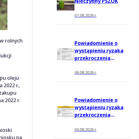
Nieczynny PSZOK
07.08.2026 r.
ów rolnych
Powiadomienie o
wystąpieniu ryzaka
ukcji
przekroczenia
poziomu
informowania dla
06.08.2026 r.
pu oleju
ozonu w powietrzu
 2022 r.,
 zakupu
Powiadomienie o
a 2022 r.
wystąpieniu ryzaka
przekroczenia
poziomu
informowania dla
04.08.2026 r.
ioski
ozonu w powietrzu
niosku na