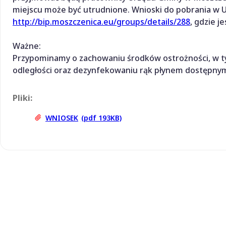
miejscu może być utrudnione. Wnioski do pobrania w Ur
http://bip.moszczenica.eu/groups/details/288
, gdzie j
Ważne:
Przypominamy o zachowaniu środków ostrożności, w t
odległości oraz dezynfekowaniu rąk płynem dostępnym
Pliki:
WNIOSEK
(pdf 193KB)