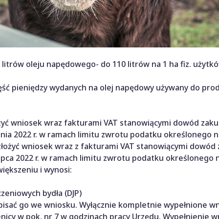
litrów oleju napędowego- do 110 litrów na 1 ha fiz. użytk
zęść pieniędzy wydanych na olej napędowy używany do prod
złożyć wniosek wraz fakturami VAT stanowiącymi dowód zaku
nia 2022 r. w ramach limitu zwrotu podatku określonego na
 r. złożyć wniosek wraz z fakturami VAT stanowiącymi dowód
ipca 2022 r. w ramach limitu zwrotu podatku określonego n
iększeniu i wynosi:
czeniowych bydła (DJP)
pisać go we wniosku. Wyłącznie kompletnie wypełnione wn
cy w pok. nr 7 w godzinach pracy Urzędu. Wypełnienie w