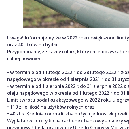
Uwaga! Informujemy, że w 2022 roku zwiększono limity 
oraz 40 litrów na bydło.
Przypominamy, że każdy rolnik, który chce odzyskać c
rolnej powinien:
• w terminie od 1 lutego 2022 r. do 28 lutego 2022 r. 
napędowego w okresie od 1 sierpnia 2021 r. do 31 stycz
• w terminie od 1 sierpnia 2022 r. do 31 sierpnia 2022
oleju napędowego w okresie od 1 lutego 2022 r. do 31 l
Limit zwrotu podatku akcyzowego w 2022 roku uległ zw
• 110 zł x ilość ha użytków rolnych oraz
• 40 zł x średnia roczna liczba dużych jednostek przeli
Wypłata zwrotu tylko na rachunek bankowy – należy w
przyjmować będą pracownicy Urzędu Gminy w Moszczeni