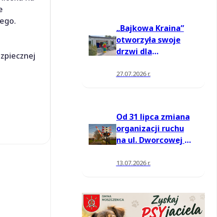
e
wego.
„Bajkowa Kraina”
otworzyła swoje
drzwi dla
zpiecznej
mieszkańców
27.07.2026 r.
Od 31 lipca zmiana
organizacji ruchu
na ul. Dworcowej w
Moszczenicy
13.07.2026 r.