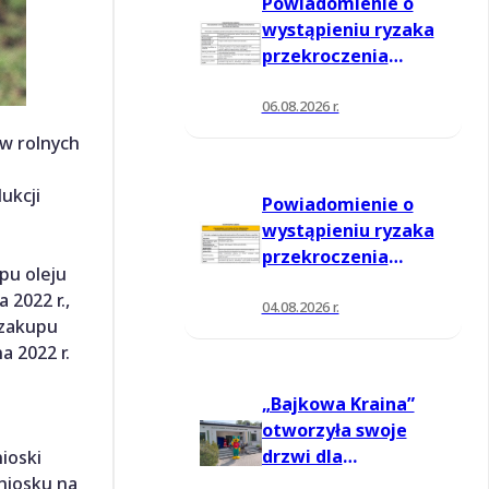
Powiadomienie o
wystąpieniu ryzaka
przekroczenia
poziomu
informowania dla
06.08.2026 r.
ozonu w powietrzu
ów rolnych
ukcji
Powiadomienie o
wystąpieniu ryzaka
przekroczenia
pu oleju
poziomu
 2022 r.,
informowania dla
04.08.2026 r.
 zakupu
ozonu w powietrzu
a 2022 r.
„Bajkowa Kraina”
otworzyła swoje
drzwi dla
ioski
mieszkańców
niosku na