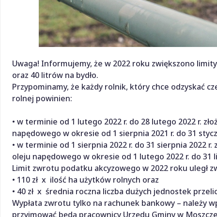
Uwaga! Informujemy, że w 2022 roku zwiększono limity 
oraz 40 litrów na bydło.
Przypominamy, że każdy rolnik, który chce odzyskać c
rolnej powinien:
• w terminie od 1 lutego 2022 r. do 28 lutego 2022 r. 
napędowego w okresie od 1 sierpnia 2021 r. do 31 stycz
• w terminie od 1 sierpnia 2022 r. do 31 sierpnia 2022
oleju napędowego w okresie od 1 lutego 2022 r. do 31 l
Limit zwrotu podatku akcyzowego w 2022 roku uległ zw
• 110 zł x ilość ha użytków rolnych oraz
• 40 zł x średnia roczna liczba dużych jednostek przeli
Wypłata zwrotu tylko na rachunek bankowy – należy w
przyjmować będą pracownicy Urzędu Gminy w Moszczeni