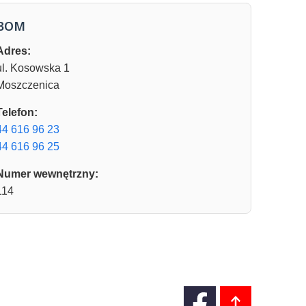
BOM
Adres:
ul. Kosowska 1
Moszczenica
Telefon:
44 616 96 23
44 616 96 25
Numer wewnętrzny:
114