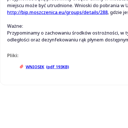
miejscu może być utrudnione. Wnioski do pobrania w Ur
http://bip.moszczenica.eu/groups/details/288
, gdzie j
Ważne:
Przypominamy o zachowaniu środków ostrożności, w t
odległości oraz dezynfekowaniu rąk płynem dostępnym
Pliki:
WNIOSEK
(pdf 193KB)