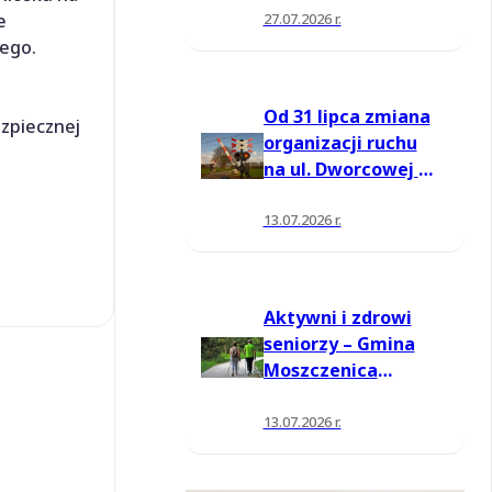
27.07.2026 r.
e
wego.
Od 31 lipca zmiana
zpiecznej
organizacji ruchu
na ul. Dworcowej w
Moszczenicy
13.07.2026 r.
Aktywni i zdrowi
seniorzy – Gmina
Moszczenica
pozyskała środki
na nowe zajęcia
13.07.2026 r.