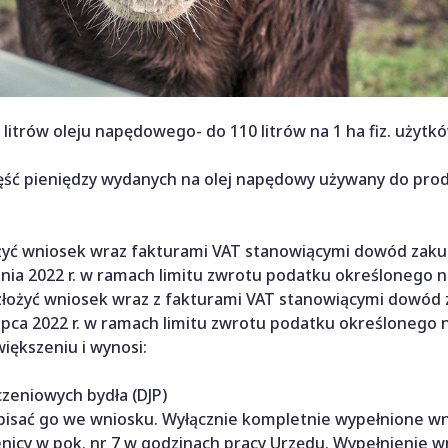
litrów oleju napędowego- do 110 litrów na 1 ha fiz. użytk
zęść pieniędzy wydanych na olej napędowy używany do prod
złożyć wniosek wraz fakturami VAT stanowiącymi dowód zaku
nia 2022 r. w ramach limitu zwrotu podatku określonego na
 r. złożyć wniosek wraz z fakturami VAT stanowiącymi dowód
ipca 2022 r. w ramach limitu zwrotu podatku określonego n
iększeniu i wynosi:
czeniowych bydła (DJP)
pisać go we wniosku. Wyłącznie kompletnie wypełnione wn
cy w pok. nr 7 w godzinach pracy Urzędu. Wypełnienie w