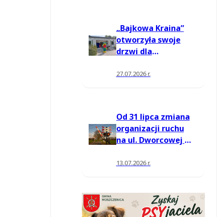
„Bajkowa Kraina”
otworzyła swoje
drzwi dla
mieszkańców
27.07.2026 r.
Od 31 lipca zmiana
organizacji ruchu
na ul. Dworcowej w
Moszczenicy
13.07.2026 r.