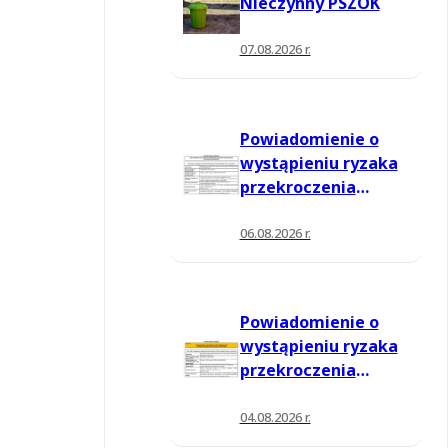
Nieczynny PSZOK
07.08.2026 r.
Powiadomienie o
wystąpieniu ryzaka
przekroczenia
poziomu
informowania dla
06.08.2026 r.
ozonu w powietrzu
Powiadomienie o
wystąpieniu ryzaka
przekroczenia
poziomu
informowania dla
04.08.2026 r.
ozonu w powietrzu