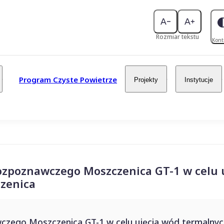
Rozmiar tekstu
Kont
Program Czyste Powietrze
Projekty
Instytucje
zpoznawczego Moszczenica GT-1 w celu 
zenica
zego Moszczenica GT-1 w celu ujęcia wód termalnyc