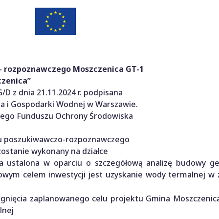
– rozpoznawczego Moszczenica GT-1
czenica”
 z dnia 21.11.2024 r. podpisana
a i Gospodarki Wodnej w Warszawie.
wego Funduszu Ochrony Środowiska
rtu poszukiwawczo-rozpoznawczego
zostanie wykonany na działce
ała ustalona w oparciu o szczegółową analizę budowy ge
owym celem inwestycji jest uzyskanie wody termalnej w 
iągnięcia zaplanowanego celu projektu Gmina Moszczenic
lnej