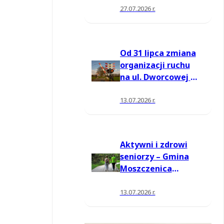
27.07.2026 r.
Od 31 lipca zmiana
organizacji ruchu
na ul. Dworcowej w
Moszczenicy
13.07.2026 r.
Aktywni i zdrowi
seniorzy – Gmina
Moszczenica
pozyskała środki
na nowe zajęcia
13.07.2026 r.