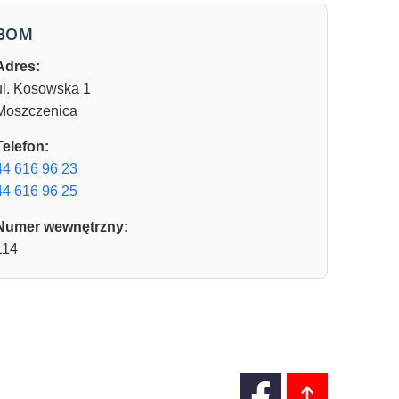
BOM
Adres:
ul. Kosowska 1
Moszczenica
Telefon:
44 616 96 23
44 616 96 25
Numer wewnętrzny:
114