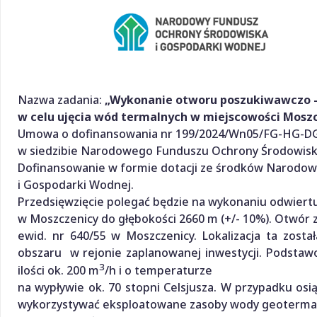
Nazwa zadania:
„Wykonanie otworu poszukiwawczo 
w celu ujęcia wód termalnych w miejscowości Mosz
Umowa o dofinansowania nr 199/2024/Wn05/FG-HG-DG/D
w siedzibie Narodowego Funduszu Ochrony Środowisk
Dofinansowanie w formie dotacji ze środków Narodo
i Gospodarki Wodnej.
Przedsięwzięcie polegać będzie na wykonaniu odwie
w Moszczenicy do głębokości 2660 m (+/- 10%). Otwór 
ewid. nr 640/55 w Moszczenicy. Lokalizacja ta zost
obszaru w rejonie zaplanowanej inwestycji. Podstaw
3
ilości ok. 200 m
/h i o temperaturze
na wypływie ok. 70 stopni Celsjusza. W przypadku os
wykorzystywać eksploatowane zasoby wody geoterma