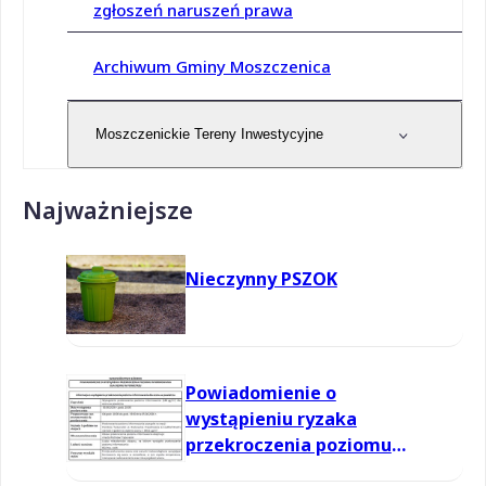
zgłoszeń naruszeń prawa
Archiwum Gminy Moszczenica
Moszczenickie Tereny Inwestycyjne
Najważniejsze
Nieczynny PSZOK
Powiadomienie o
wystąpieniu ryzaka
przekroczenia poziomu
informowania dla ozonu w