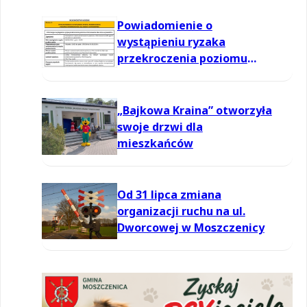
powietrzu
Powiadomienie o
wystąpieniu ryzaka
przekroczenia poziomu
informowania dla ozonu w
powietrzu
„Bajkowa Kraina” otworzyła
swoje drzwi dla
mieszkańców
Od 31 lipca zmiana
organizacji ruchu na ul.
Dworcowej w Moszczenicy