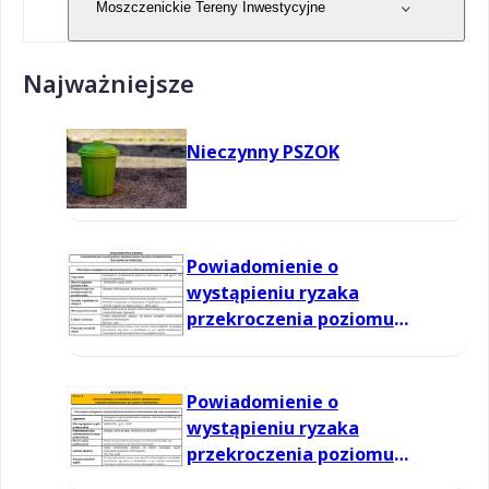
Moszczenickie Tereny Inwestycyjne
Najważniejsze
Nieczynny PSZOK
Powiadomienie o
wystąpieniu ryzaka
przekroczenia poziomu
informowania dla ozonu w
powietrzu
Powiadomienie o
wystąpieniu ryzaka
przekroczenia poziomu
informowania dla ozonu w