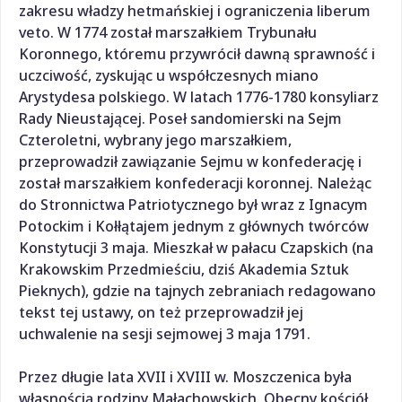
zakresu władzy hetmańskiej i ograniczenia liberum
veto. W 1774 został marszałkiem Trybunału
Koronnego, któremu przywrócił dawną sprawność i
uczciwość, zyskując u współczesnych miano
Arystydesa polskiego. W latach 1776-1780 konsyliarz
Rady Nieustającej. Poseł sandomierski na Sejm
Czteroletni, wybrany jego marszałkiem,
przeprowadził zawiązanie Sejmu w konfederację i
został marszałkiem konfederacji koronnej. Należąc
do Stronnictwa Patriotycznego był wraz z Ignacym
Potockim i Kołłątajem jednym z głównych twórców
Konstytucji 3 maja. Mieszkał w pałacu Czapskich (na
Krakowskim Przedmieściu, dziś Akademia Sztuk
Pieknych), gdzie na tajnych zebraniach redagowano
tekst tej ustawy, on też przeprowadził jej
uchwalenie na sesji sejmowej 3 maja 1791.
Przez długie lata XVII i XVIII w. Moszczenica była
własnością rodziny Małachowskich. Obecny kościół