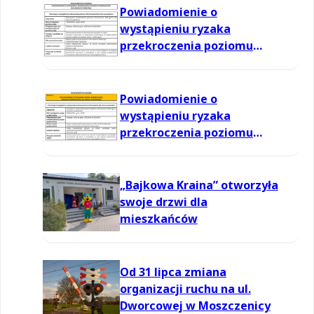
Powiadomienie o
wystąpieniu ryzaka
przekroczenia poziomu
informowania dla ozonu w
powietrzu
Powiadomienie o
wystąpieniu ryzaka
przekroczenia poziomu
informowania dla ozonu w
powietrzu
„Bajkowa Kraina” otworzyła
swoje drzwi dla
mieszkańców
Od 31 lipca zmiana
organizacji ruchu na ul.
Dworcowej w Moszczenicy