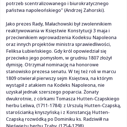
potrzeb scentralizowanego i biurokratycznego
państwa napoleońskiego" (Andrzej Zahorski).
Jako prezes Rady, Małachowski był zwolennikiem
reaktywowania w Księstwie Konstytucji 3 maja i
przeciwnikiem wprowadzenia Kodeksu Napoleona
oraz innych projektów ministra sprawiedliwości,
Feliksa Łubieńskiego. Gdy król opowiedział się
przeciwko jego pomysłom, w grudniu 1807 złożył
dymisję. Otrzymał nominację na honorowe
stanowisko prezesa senatu. W tej też roli w marcu
1809 otwierał pierwszy sejm Księstwa, na którym
wystąpił z atakiem na Kodeks Napoleona, nie
uzyskał jednak szerszego poparcia. Żonaty
dwukrotnie, z córkami Tomasza Hutten-Czapskiego
herbu Leliwa, (1711-1784): z Urszulą Hutten-Czapską,
starościanką knyszyńską i z Konstancją Hutten-
Czapską rozwódką po Dominiku ks. Radziwiłł na
Nieświeżu herbu Trąby, (1754-1798).