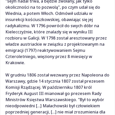
"sejm nadal trwa, a będzie zwołany, jak tylko
okoliczności na to pozwolą", po czym udał się do
Wiednia, a potem Włoch. Odmówił udziału w
insurekcji kościuszkowskiej, obawiając się jej
radykalizmu. W 1796 powrócił do swych dóbr na
Kielecczyźnie, które znalazły się w wyniku III
rozbioru w Galicji. W 1798 został aresztowany przez
władze austriackie w związku z projektowanym na
emigracji (1797) reaktywowaniem Sejmu
Czteroletniego, więziony przez 8 miesięcy w
Krakowie.
W grudniu 1806 został wezwany przez Napoleona do
Warszawy, gdzie 14 stycznia 1807 został prezesem
Komisji Rządzącej. W październiku 1807 król
Fryderyk August III mianował go prezesem Rady
Ministrów Księstwa Warszawskiego. "Był to wybór
nieodpowiedni [...] Małachowski był człowiekiem
poprzedniej generacji, [...] nie miał zrozumienia dla