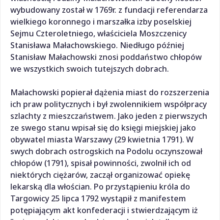
wybudowany został w 1769r. z fundacji referendarza
wielkiego koronnego i marszałka izby poselskiej
Sejmu Czteroletniego, właściciela Moszczenicy
Stanisława Małachowskiego. Niedługo później
Stanisław Małachowski znosi poddaństwo chłopów
we wszystkich swoich tutejszych dobrach.
Małachowski popierał dążenia miast do rozszerzenia
ich praw politycznych i był zwolennikiem współpracy
szlachty z mieszczaństwem. Jako jeden z pierwszych
ze swego stanu wpisał się do księgi miejskiej jako
obywatel miasta Warszawy (29 kwietnia 1791). W
swych dobrach ostrogskich na Podolu oczynszował
chłopów (1791), spisał powinności, zwolnił ich od
niektórych ciężarów, zaczął organizować opiekę
lekarską dla włościan. Po przystąpieniu króla do
Targowicy 25 lipca 1792 wystąpił z manifestem
potępiającym akt konfederacji i stwierdzającym iż