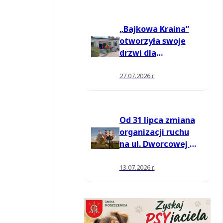
„Bajkowa Kraina”
otworzyła swoje
drzwi dla
mieszkańców
27.07.2026 r.
Od 31 lipca zmiana
organizacji ruchu
na ul. Dworcowej w
Moszczenicy
13.07.2026 r.