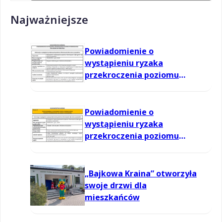
Najważniejsze
Powiadomienie o
wystąpieniu ryzaka
przekroczenia poziomu
informowania dla ozonu w
powietrzu
Powiadomienie o
wystąpieniu ryzaka
przekroczenia poziomu
informowania dla ozonu w
powietrzu
„Bajkowa Kraina” otworzyła
swoje drzwi dla
mieszkańców