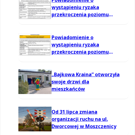
Powiadomienie o
wystąpieniu ryzaka
przekroczenia poziomu
informowania dla ozonu w
powietrzu
Powiadomienie o
wystąpieniu ryzaka
przekroczenia poziomu
informowania dla ozonu w
powietrzu
„Bajkowa Kraina” otworzyła
swoje drzwi dla
mieszkańców
Od 31 lipca zmiana
organizacji ruchu na ul.
Dworcowej w Moszczenicy