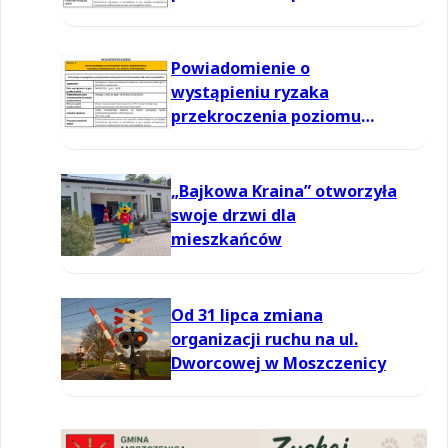
informowania dla ozonu w
powietrzu
Powiadomienie o
wystąpieniu ryzaka
przekroczenia poziomu
informowania dla ozonu w
powietrzu
„Bajkowa Kraina” otworzyła
swoje drzwi dla
mieszkańców
Od 31 lipca zmiana
organizacji ruchu na ul.
Dworcowej w Moszczenicy