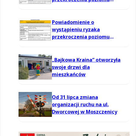
informowania dla ozonu w
powietrzu
Powiadomienie o
wystąpieniu ryzaka
przekroczenia poziomu
informowania dla ozonu w
powietrzu
„Bajkowa Kraina” otworzyła
swoje drzwi dla
mieszkańców
Od 31 lipca zmiana
organizacji ruchu na ul.
Dworcowej w Moszczenicy