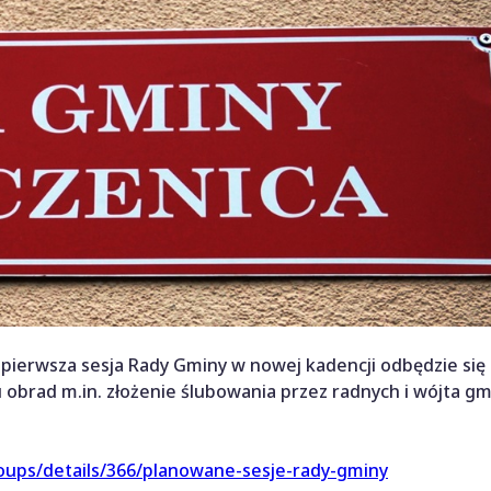
erwsza sesja Rady Gminy w nowej kadencji odbędzie się 
 obrad m.in. złożenie ślubowania przez radnych i wójta gm
roups/details/366/planowane-sesje-rady-gminy