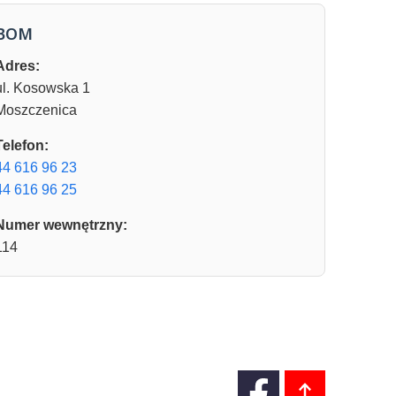
BOM
Adres:
ul. Kosowska 1
Moszczenica
Telefon:
44 616 96 23
44 616 96 25
Numer wewnętrzny:
114