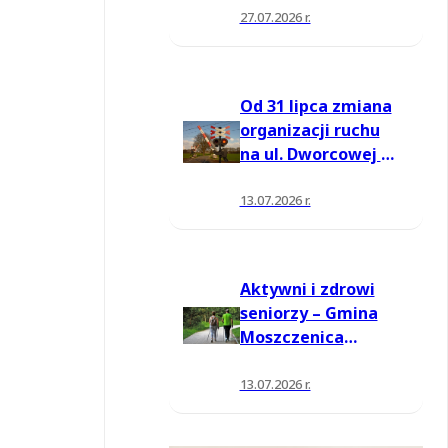
27.07.2026 r.
Od 31 lipca zmiana
organizacji ruchu
na ul. Dworcowej w
Moszczenicy
13.07.2026 r.
Aktywni i zdrowi
seniorzy – Gmina
Moszczenica
pozyskała środki
na nowe zajęcia
13.07.2026 r.