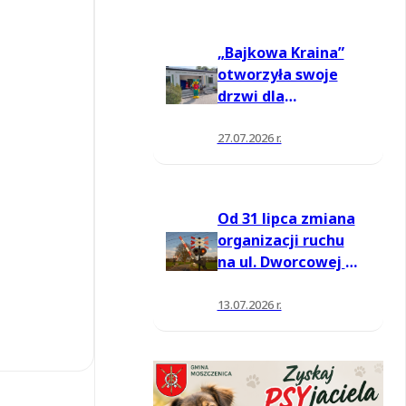
„Bajkowa Kraina”
otworzyła swoje
drzwi dla
mieszkańców
27.07.2026 r.
Od 31 lipca zmiana
organizacji ruchu
na ul. Dworcowej w
Moszczenicy
13.07.2026 r.