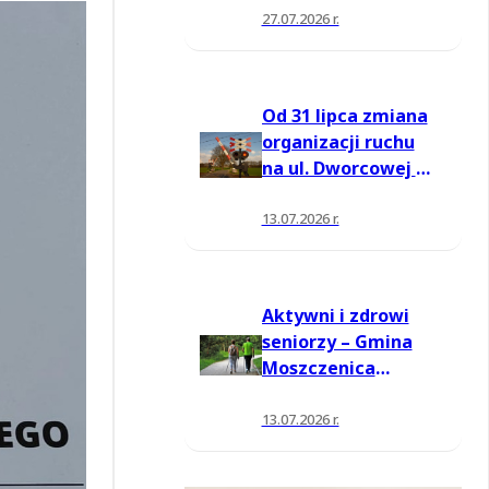
27.07.2026 r.
Od 31 lipca zmiana
organizacji ruchu
na ul. Dworcowej w
Moszczenicy
13.07.2026 r.
Aktywni i zdrowi
seniorzy – Gmina
Moszczenica
pozyskała środki
na nowe zajęcia
13.07.2026 r.