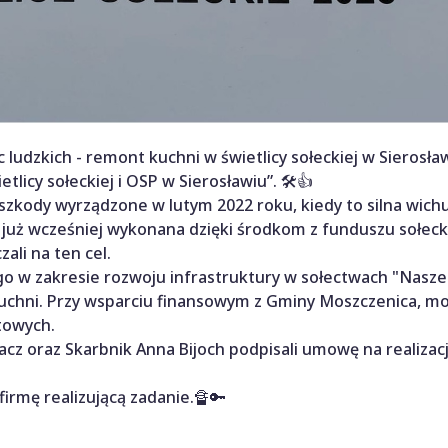
 ludzkich - remont kuchni w świetlicy sołeckiej w Sierosła
icy sołeckiej i OSP w Sierosławiu”. 🛠️👍
szkody wyrządzone w lutym 2022 roku, kiedy to silna wich
 już wcześniej wykonana dzięki środkom z funduszu sołeck
ali na ten cel.
go w zakresie rozwoju infrastruktury w sołectwach "Nasze 
kuchni. Przy wsparciu finansowym z Gminy Moszczenica, mo
towych.
cz oraz Skarbnik Anna Bijoch podpisali umowę na realizac
irmę realizującą zadanie.🔏🔑