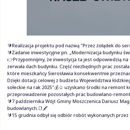
🔰Realizacja projektu pod nazwą "Przez żołądek do serc
🔰Zadanie inwestycyjne pn. „Modernizacja budynku świetl
👉Przypomnijmy, że inwestycja ta jest odpowiedzią na 
zerwała dach budynku. Część niezbędnych prac została
które mieszkańcy Sierosławia konsekwentnie przeznacz
Dzięki dotacji celowej z budżetu Województwa łódzkie
sołeckie na rak 2025"💰☺️ uzyskano środki na remont 
przeprowadzenie pozostałych prac budowlano-remon
🔰7 października Wójt Gminy Moszczenica Dariusz Maga
budowlanych.📑🖋️
🔰15 grudnia odbył się odbiór robót wykonanych przez f