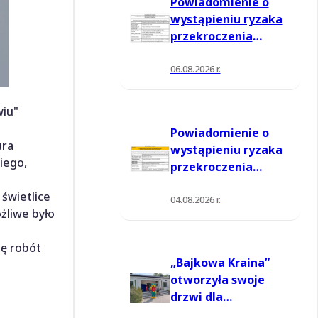
Powiadomienie o
wystąpieniu ryzaka
przekroczenia
poziomu
informowania dla
06.08.2026 r.
ozonu w powietrzu
wiu"
Powiadomienie o
ura
wystąpieniu ryzaka
iego,
przekroczenia
poziomu
świetlice
informowania dla
04.08.2026 r.
żliwe było
ozonu w powietrzu
ję robót
„Bajkowa Kraina”
otworzyła swoje
drzwi dla
mieszkańców