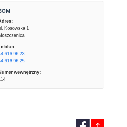
BOM
Adres:
ul. Kosowska 1
Moszczenica
Telefon:
44 616 96 23
44 616 96 25
Numer wewnętrzny:
114