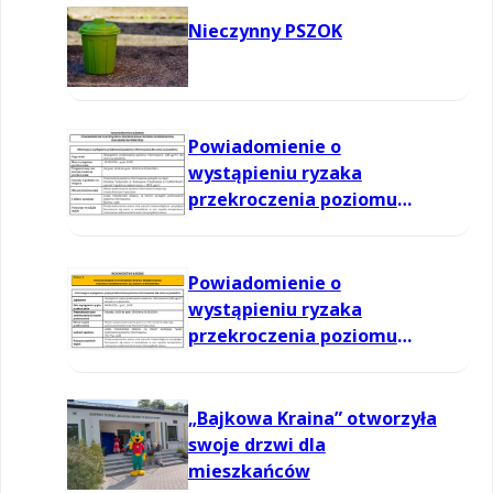
Nieczynny PSZOK
Powiadomienie o
wystąpieniu ryzaka
przekroczenia poziomu
informowania dla ozonu w
powietrzu
Powiadomienie o
wystąpieniu ryzaka
przekroczenia poziomu
informowania dla ozonu w
powietrzu
„Bajkowa Kraina” otworzyła
swoje drzwi dla
mieszkańców