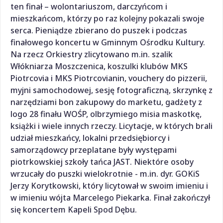
ten finał – wolontariuszom, darczyńcom i
mieszkańcom, którzy po raz kolejny pokazali swoje
serca. Pieniądze zbierano do puszek i podczas
finałowego koncertu w Gminnym Ośrodku Kultury.
Na rzecz Orkiestry zlicytowano m.in. szalik
Włókniarza Moszczenica, koszulki klubów MKS
Piotrcovia i MKS Piotrcovianin, vouchery do pizzerii,
myjni samochodowej, sesję fotograficzną, skrzynkę z
narzędziami bon zakupowy do marketu, gadżety z
logo 28 finału WOŚP, olbrzymiego misia maskotkę,
książki i wiele innych rzeczy. Licytacje, w których brali
udział mieszkańcy, lokalni przedsiębiorcy i
samorządowcy przeplatane były występami
piotrkowskiej szkoły tańca JAST. Niektóre osoby
wrzucały do puszki wielokrotnie - m.in. dyr. GOKiS
Jerzy Korytkowski, który licytował w swoim imieniu i
w imieniu wójta Marcelego Piekarka. Finał zakończył
się koncertem Kapeli Spod Dębu.