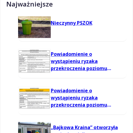
Najważniejsze
Nieczynny PSZOK
Powiadomienie o
wystąpieniu ryzaka
przekroczenia poziomu
informowania dla ozonu w
powietrzu
Powiadomienie o
wystąpieniu ryzaka
przekroczenia poziomu
informowania dla ozonu w
powietrzu
„Bajkowa Kraina” otworzyła