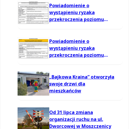
Powiadomienie o
wystąpieniu ryzaka
przekroczenia poziomu
informowania dla ozonu w
powietrzu
Powiadomienie o
wystąpieniu ryzaka
przekroczenia poziomu
informowania dla ozonu w
powietrzu
„Bajkowa Kraina” otworzyła
swoje drzwi dla
mieszkańców
Od 31 lipca zmiana
organizacji ruchu na ul.
Dworcowej w Moszczenicy