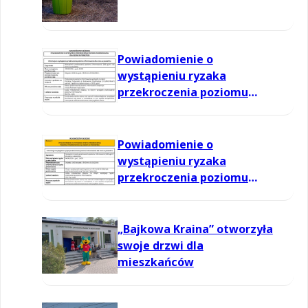
Powiadomienie o
wystąpieniu ryzaka
przekroczenia poziomu
informowania dla ozonu w
powietrzu
Powiadomienie o
wystąpieniu ryzaka
przekroczenia poziomu
informowania dla ozonu w
powietrzu
„Bajkowa Kraina” otworzyła
swoje drzwi dla
mieszkańców