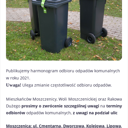
Publikujemy harmonogram odbioru odpadów komunalnych
w roku 2021.
Ulega zmianie częstotliwość odbioru odpadów.
Uwaga!
Mieszkańców Moszczenicy, Woli Moszczenickiej oraz Rakowa
Dużego
prosimy o zwrócenie szczególnej uwagi
na
terminy
odbiorów
odpadów komunalnych,
z uwagi na podział ulic
Moszczenica
:
ul. Cmentarna, Dworcowa, Kolejowa, Lipowa,