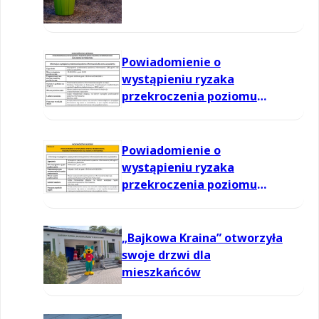
Powiadomienie o
wystąpieniu ryzaka
przekroczenia poziomu
informowania dla ozonu w
powietrzu
Powiadomienie o
wystąpieniu ryzaka
przekroczenia poziomu
informowania dla ozonu w
powietrzu
„Bajkowa Kraina” otworzyła
swoje drzwi dla
mieszkańców