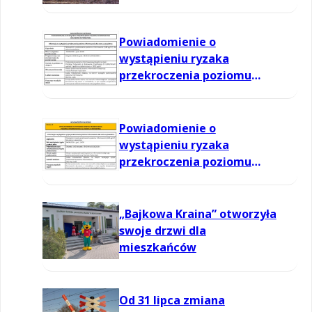
Powiadomienie o
wystąpieniu ryzaka
przekroczenia poziomu
informowania dla ozonu w
powietrzu
Powiadomienie o
wystąpieniu ryzaka
przekroczenia poziomu
informowania dla ozonu w
powietrzu
„Bajkowa Kraina” otworzyła
swoje drzwi dla
mieszkańców
Od 31 lipca zmiana