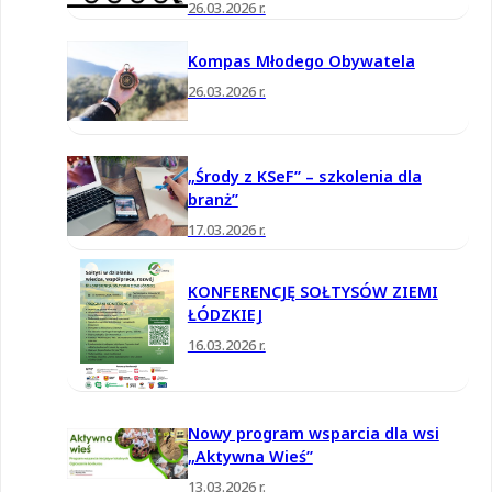
26.03.2026 r.
Kompas Młodego Obywatela
26.03.2026 r.
„Środy z KSeF” – szkolenia dla
branż”
17.03.2026 r.
KONFERENCJĘ SOŁTYSÓW ZIEMI
ŁÓDZKIEJ
16.03.2026 r.
Nowy program wsparcia dla wsi
„Aktywna Wieś”
13.03.2026 r.