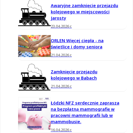
Awaryjne zamknięcie przejazdu
kolejowego w miejscowości
Jarosty
23.04.2026 r.
ORLEN Więcej ciepła - na
świetlice i domy seniora
21.04.2026 r.
Zamknięcie przejazdu
kolejowego w Babach
21.04.2026 r.
Łódzki NFZ serdecznie zaprasza
na bezpłatną mammografię w
pracowni mammografii lub w
mammobusie.
16.04.2026 r.