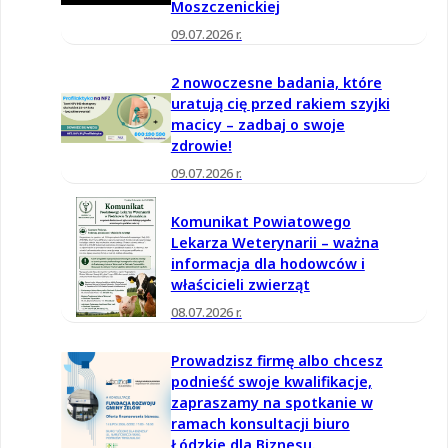
Moszczenickiej
09.07.2026 r.
2 nowoczesne badania, które
uratują cię przed rakiem szyjki
macicy – zadbaj o swoje
zdrowie!
09.07.2026 r.
Komunikat Powiatowego
Lekarza Weterynarii – ważna
informacja dla hodowców i
właścicieli zwierząt
08.07.2026 r.
Prowadzisz firmę albo chcesz
podnieść swoje kwalifikacje,
zapraszamy na spotkanie w
ramach konsultacji biuro
Łódzkie dla Biznesu.