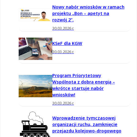
Nowy nabór wniosków w ramach
projektu „Bon – apetyt na
rozwój 2”.
30.03.2026 r.
KSeF dla KGW
30.03.2026 r.
Program Priorytetowy
Wspólnota z dobrą energią –
wkrótce startuje nabór
wniosków!
30.03.2026 r.
Wprowadzenie tymczasowej
organizacji ruchu, zamknięcie
przejazdu kolejowo-drogowego