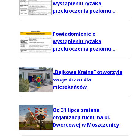
wystąpieniu ryzaka
przekroczenia poziomu
informowania dla ozonu w
powietrzu
Powiadomienie o
wystąpieniu ryzaka
przekroczenia poziomu
informowania dla ozonu w
powietrzu
„Bajkowa Kraina” otworzyła
swoje drzwi dla
mieszkańców
Od 31 lipca zmiana
organizacji ruchu na ul.
Dworcowej w Moszczenicy