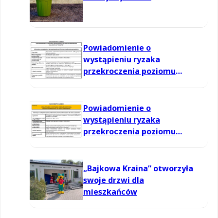
Powiadomienie o
wystąpieniu ryzaka
przekroczenia poziomu
informowania dla ozonu w
powietrzu
Powiadomienie o
wystąpieniu ryzaka
przekroczenia poziomu
informowania dla ozonu w
powietrzu
„Bajkowa Kraina” otworzyła
swoje drzwi dla
mieszkańców